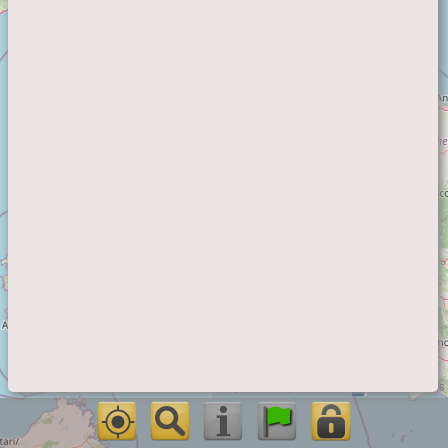
©
OpenStreetMap
contributors,
MiC
- 06/08/2026