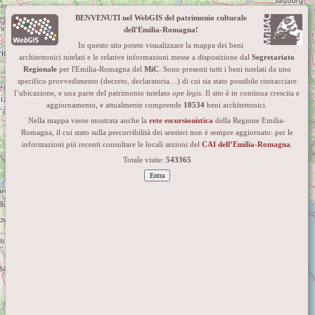
+
BENVENUTI nel WebGIS del patrimonio culturale
dell'Emilia-Romagna!
−
In questo sito potete visualizzare la mappa dei beni
architettonici tutelati e le relative informazioni messe a disposizione dal
Segretariato
Regionale
per l'Emilia-Romagna del
MiC
. Sono presenti tutti i beni tutelati da uno
specifico provvedimento (decreto, declaratoria…) di cui sia stato possibile rintracciare
l’ubicazione, e una parte del patrimonio tutelato
ope legis
. Il sito è in continua crescita e
aggiornamento, e attualmente comprende
10534
beni architettonici.
Nella mappa viene mostrata anche la
rete escursionistica
della Regione Emilia-
Romagna, il cui stato sulla percorribilità dei sentieri non è sempre aggiornato: per le
informazioni più recenti consultare le locali sezioni del
CAI dell’Emilia-Romagna
.
Totale visite:
543365